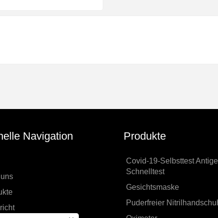
elle Navigation
Produkte
Covid-19-Selbsttest Antige
Schnelltest
 uns
Gesichtsmaske
ukte
Puderfreier Nitrilhandschu
icht