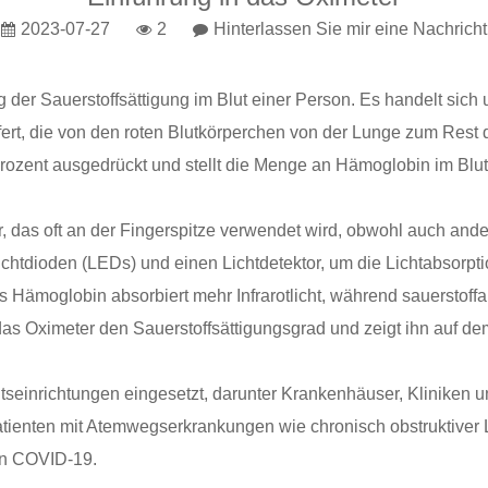
2023-07-27
2
Hinterlassen Sie mir eine Nachricht
 der Sauerstoffsättigung im Blut einer Person. Es handelt sich 
fert, die von den roten Blutkörperchen von der Lunge zum Rest d
Prozent ausgedrückt und stellt die Menge an Hämoglobin im Blut d
r, das oft an der Fingerspitze verwendet wird, obwohl auch and
tdioden (LEDs) und einen Lichtdetektor, um die Lichtabsorptio
 Hämoglobin absorbiert mehr Infrarotlicht, während sauerstoff
as Oximeter den Sauerstoffsättigungsgrad und zeigt ihn auf de
einrichtungen eingesetzt, darunter Krankenhäuser, Kliniken un
atienten mit Atemwegserkrankungen wie chronisch obstruktive
n COVID-19.