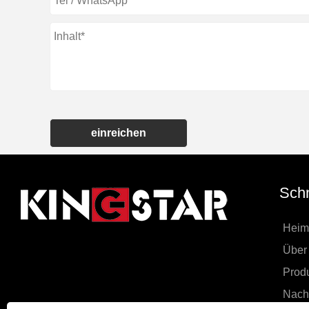
einreichen
Schn
Heim
Über
Prod
Nachr