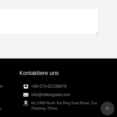
Kontaktiere uns
n-
+86-574-62338878
info@nbkingstar.com
No.1988 North 3rd Ring East Road, Cixi,
Zhejiang, China
h