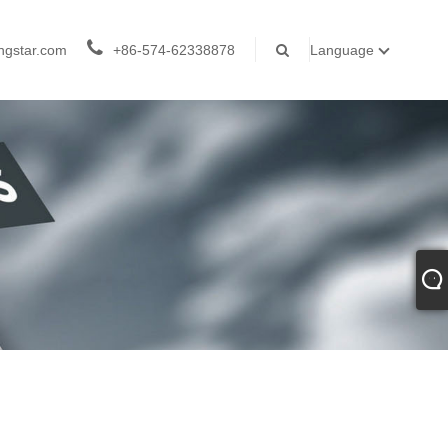
ngstar.com
+86-574-62338878
Language