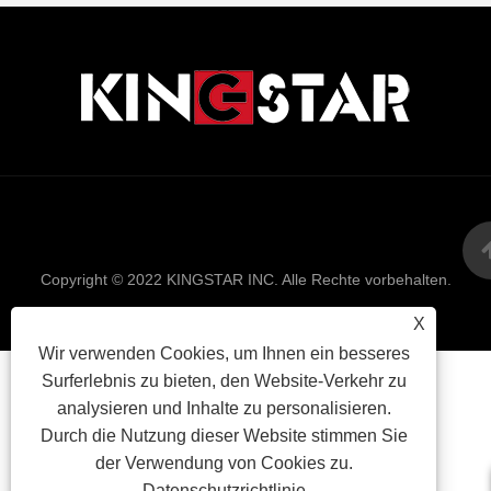
Links
Sitemap
RSS
XML
Datenschutzrich
Copyright © 2022 KINGSTAR INC. Alle Rechte vorbehalten.
X
Wir verwenden Cookies, um Ihnen ein besseres
Surferlebnis zu bieten, den Website-Verkehr zu
analysieren und Inhalte zu personalisieren.
Durch die Nutzung dieser Website stimmen Sie
der Verwendung von Cookies zu.
Datenschutzrichtlinie