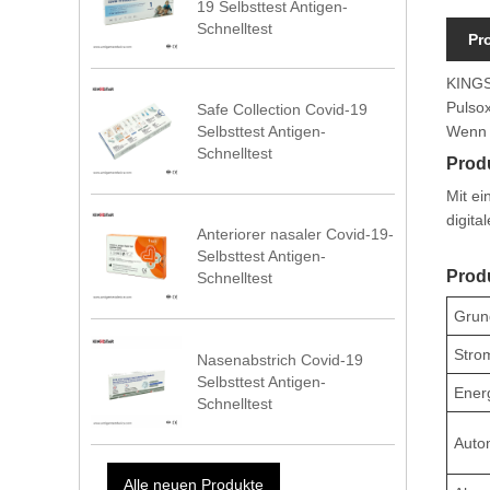
19 Selbsttest Antigen-
Schnelltest
Pr
KINGST
Pulsox
Safe Collection Covid-19
Wenn S
Selbsttest Antigen-
Schnelltest
Produ
Mit ei
digita
Anteriorer nasaler Covid-19-
Selbsttest Antigen-
Produ
Schnelltest
Grun
Stro
Nasenabstrich Covid-19
Selbsttest Antigen-
Ener
Schnelltest
Auto
Alle neuen Produkte