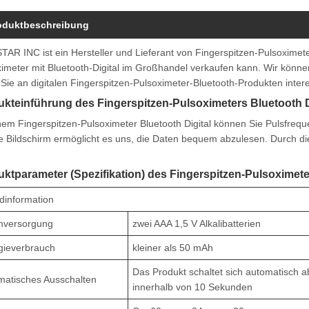
oduktbeschreibung
AR INC ist ein Hersteller und Lieferant von Fingerspitzen-Pulsoximeter
imeter mit Bluetooth-Digital im Großhandel verkaufen kann. Wir könne
ie an digitalen Fingerspitzen-Pulsoximeter-Bluetooth-Produkten interes
kteinführung des Fingerspitzen-Pulsoximeters Bluetooth D
nem Fingerspitzen-Pulsoximeter Bluetooth Digital können Sie Pulsfrequ
le Bildschirm ermöglicht es uns, die Daten bequem abzulesen. Durch die
ktparameter (Spezifikation) des Fingerspitzen-Pulsoximeter
dinformation
mversorgung
zwei AAA 1,5 V Alkalibatterien
gieverbrauch
kleiner als 50 mAh
Das Produkt schaltet sich automatisch 
matisches Ausschalten
innerhalb von 10 Sekunden