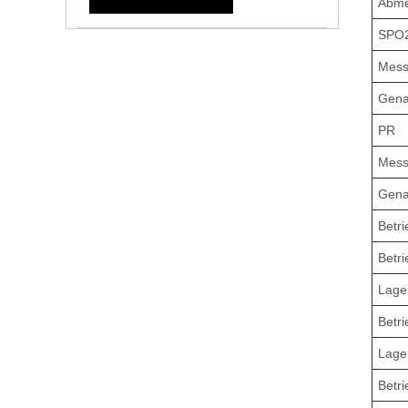
Abm
SPO
Mess
Gena
PR
Mess
Gena
Betr
Betr
Lage
Betri
Lager
Betri