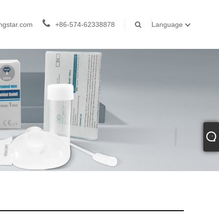
ngstar.com
+86-574-62338878
Language