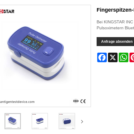
Fingerspitzen-
Bei KINGSTAR INC f
Pulsoximetern Bluet
Anfrage absenden
Facebook
X
Wh