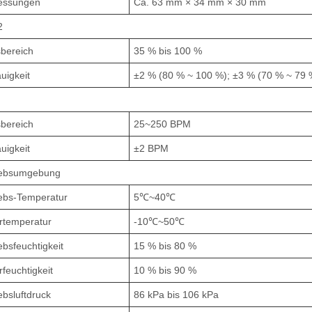
essungen
Ca. 63 mm × 34 mm × 30 mm
2
bereich
35 % bis 100 %
uigkeit
±2 % (80 % ~ 100 %); ±3 % (70 % ~ 79 
bereich
25~250 BPM
uigkeit
±2 BPM
iebsumgebung
iebs-Temperatur
5℃~40℃
rtemperatur
-10℃~50℃
ebsfeuchtigkeit
15 % bis 80 %
feuchtigkeit
10 % bis 90 %
ebsluftdruck
86 kPa bis 106 kPa