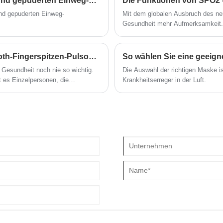
Was ist der Unterschied zwischen puderfreien und gepuderten Einweg-Nitrilhandschuhen?
Die Funktionen von SPO2 
und gepuderten Einweg-
Mit dem globalen Ausbruch des neu
Gesundheit mehr Aufmerksamkeit. 
Finger -Puls -Oximeter.
Warum sollten Sie sich für ein tragbares Bluetooth-Fingerspitzen-Pulsoximeter entscheiden?
So wählen Sie eine geeign
 Gesundheit noch nie so wichtig.
Die Auswahl der richtigen Maske is
t es Einzelpersonen, die
Krankheitserreger in der Luft.
tzeit zu verfolgen und liefert
n, Sportler und
 erweiterte Funktionen anbieten,
benötigen, Ihr
erbessern.