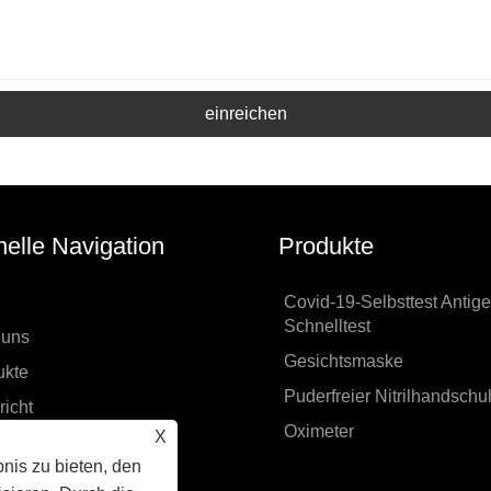
einreichen
elle Navigation
Produkte
Covid-19-Selbsttest Antige
Schnelltest
 uns
Gesichtsmaske
ukte
Puderfreier Nitrilhandschu
icht
Oximeter
X
nterladen
nis zu bieten, den
age absenden