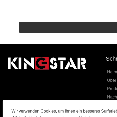
Schn
Heim
Über
Prod
Nachr
Heru
Wir verwenden Cookies, um Ihnen ein besseres Surferleb
Anfr