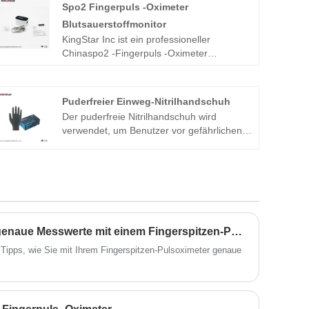
Spo2 Fingerpuls -Oximeter
Blutsauerstoffmonitor
KingStar Inc ist ein professioneller
Chinaspo2 -Fingerpuls -Oximeter
Blutsauerstoffmonitorhersteller und -
versorger, Spo2 Fingerpuls -Oximeter
Blutsauerstoffmonitor Zusätzlich zur
Puderfreier Einweg-Nitrilhandschuh
Messung der Blutsauerstoffsättigung, Spo2
Der puderfreie Nitrilhandschuh wird
-Fingerpuls -Puls -Oximeter -
verwendet, um Benutzer vor gefährlichen
Blutsauerstoffmonitor kann die Pulse -Rate
Chemikalien, Bakterien, Pilzen und Viren zu
messen, die Häufigkeit von Herzschlag,
schützen. Es kann im chemischen Labor, in
eine Herzbefestigung. Dies hilft, die
der chemischen Industrie, in der
Gesundheit des Herzens zu verstehen und
Elektronikindustrie, in der Druck- und
ob der Impuls normal ist. Sie sind begrüßt,
Färbeindustrie und in der Hausarbeit usw.
um in unsere Fabrik zu kommen, um den
verwendet werden.
neuesten Verkauf, den niedrigen Preis und
Welche Tipps gibt es, um genaue Messwerte mit einem Fingerspitzen-Pulsoximeter zu erhalten?
den qualitativ hochwertigen SPO2-
Fingerpuls-Oximeter-Blutsauerstoffmonitor
n Tipps, wie Sie mit Ihrem Fingerspitzen-Pulsoximeter genaue
zu kaufen. Wir freuen uns darauf, mit Ihnen
zusammenzuarbeiten.