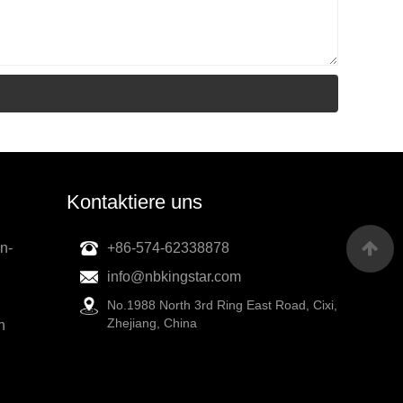
Kontaktiere uns
n-
+86-574-62338878
info@nbkingstar.com
No.1988 North 3rd Ring East Road, Cixi,
Zhejiang, China
h