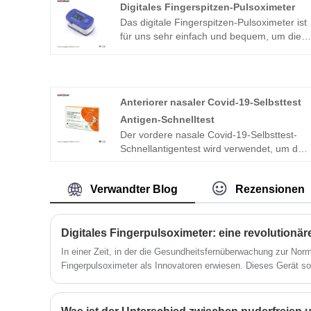
Digitales Fingerspitzen-Pulsoximeter
Das digitale Fingerspitzen-Pulsoximeter ist
für uns sehr einfach und bequem, um die
Blutsauerstoffsättigung und den Puls des
menschlichen Körpers durch Abschneiden
des Fingers abzulesen. Es kann von uns
selbst verwendet werden, um die
Anteriorer nasaler Covid-19-Selbsttest
Gesundheit zu beobachten.
Antigen-Schnelltest
Der vordere nasale Covid-19-Selbsttest-
Schnellantigentest wird verwendet, um das
Vorhandensein von SARS-CoV-2-Antigene
in menschlichen vorderen
Verwandter Blog
Rezensionen
Nasenabstrichproben nachzuweisen.
In einer Zeit, in der die Gesundheitsfernüberwachung zur Norm
Fingerpulsoximeter als Innovatoren erwiesen. Dieses Gerät so
im Blut messen und dabei helfen, Frühwarnsignale für Atemw