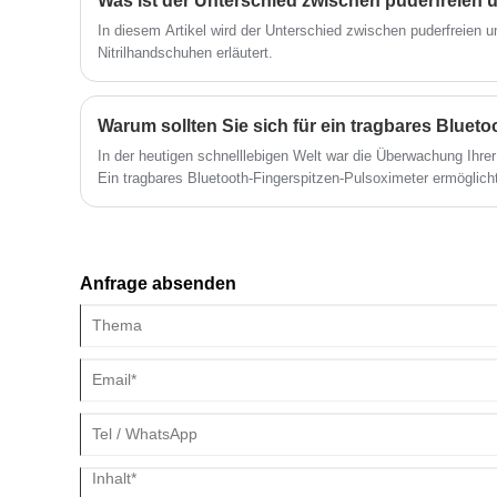
In diesem Artikel wird der Unterschied zwischen puderfreien 
Nitrilhandschuhen erläutert.
In der heutigen schnelllebigen Welt war die Überwachung Ihrer
Ein tragbares Bluetooth-Fingerspitzen-Pulsoximeter ermöglich
Sauerstoffsättigung (SpO2) und die Herzfrequenz einfach in Ech
wichtige Erkenntnisse für Menschen mit Atemwegserkrankunge
gesundheitsbewusste Personen. Da Marken wie KINGSTAR INC
kann das Verständnis, warum Sie ein Bluetooth-fähiges Gerät 
Anfrage absenden
Gesundheitsmanagement und Ihr allgemeines Wohlbefinden v