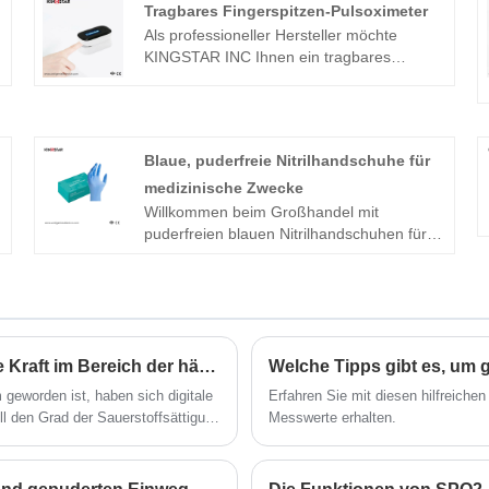
Tragbares Fingerspitzen-Pulsoximeter
Als professioneller Hersteller möchte
KINGSTAR INC Ihnen ein tragbares
Fingerspitzen-Pulsoximeter anbieten. Und
wir bieten Ihnen den besten Kundendienst
und eine pünktliche Lieferung.
Blaue, puderfreie Nitrilhandschuhe für
medizinische Zwecke
Willkommen beim Großhandel mit
puderfreien blauen Nitrilhandschuhen für
n
medizinische Zwecke aus unserer Fabrik.
Wir bieten Ihnen Fabrikrabattpreise für
unsere Produkte an. KINGSTAR INC ist ein
Hersteller und Lieferant von puderfreien
blauen medizinischen blauen
Nitrilhandschuhen in China.
Digitales Fingerpulsoximeter: eine revolutionäre Kraft im Bereich der häuslichen Gesundheitsüberwachung
 geworden ist, haben sich digitale
Erfahren Sie mit diesen hilfreiche
ll den Grad der Sauerstoffsättigung
Messwerte erhalten.
egsprobleme zu erkennen.