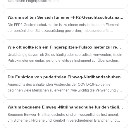
kabellosen Fingerpulsoximeters.
darauf, mit Ihnen zusammenzuarbeiten.
Warum sollten Sie sich für eine FFP2-Gesichtsschutzmaske entscheiden?
Die FFP2-Gesichtsschutzmaske ist zu einem entscheidenden Element
der persönlichen Schutzausrüstung geworden, insbesondere für
Menschen, die sich Sorgen über Luftqualität, Infektionskrankheiten und
berufliche Gefahren machen. Dieser Artikel bietet einen detaillierten
Wie oft sollte ich ein Fingerspitzen-Pulsoximeter zur regelmäßigen Gesundheitsüberwachung verwenden?
Einblick in die Funktionen einer FFP2-Maske, ob sie die richtige Wahl für
Sie ist und wie sie im Vergleich zu anderen Masken abschneidet.
Unabhängig davon, ob Sie es häufig oder sporadisch verwenden, ist ein
Pulsoximeter ein einfaches und effektives Instrument zur Überwachung
eines entscheidenden Aspekts Ihrer Gesundheit: des Sauerstoffgehalts.
Konsultieren Sie immer Ihren Arzt, um einen individuellen
Die Funktion von puderfreien Einweg-Nitrilhandschuhen
Überwachungsplan zu erstellen, der am besten zu Ihrem
Gesundheitszustand passt.
Angesichts des anhaltenden Ausbruchs der COVID-19-Epidemie
beginnen viele Menschen zu erkennen, wie wichtig die Verwendung von
Handschuhen ist. Unter ihnen erfreuen sich sterile Einweghandschuhe
mit Pulver immer größerer Beliebtheit.
Warum bequeme Einweg -Nitrilhandschuhe für den täglichen Gebrauch von wesentlicher Bedeutung sind
Bequeme Einweg -Nitrilhandschuhe sind ein wesentliches Instrument,
um Sicherheit, Hygiene und Komfort in verschiedenen Branchen und
alltäglichen Aktivitäten zu gewährleisten. Ihre einzigartige Kombination