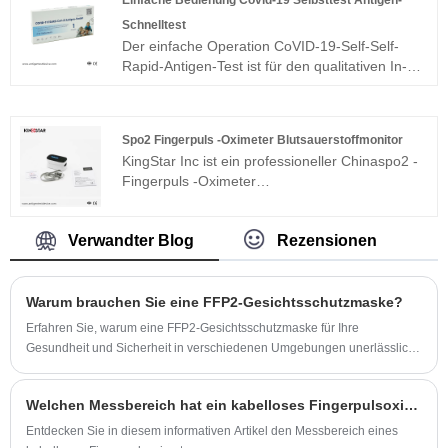
Einfache Bedienung Covid-19 Selbsttest Antigen-
Schnelltest
Der einfache Operation CoVID-19-Self-Self-
Rapid-Antigen-Test ist für den qualitativen In-
vitro-Antigen-Antigen-Antigen aus SARS-CoV-2
in Nasenabstrichen von Individuen bestimmt,
die gegen COVID-19 vermutet werden.
Spo2 Fingerpuls -Oximeter Blutsauerstoffmonitor
KingStar Inc ist ein professioneller Chinaspo2 -
Fingerpuls -Oximeter
Blutsauerstoffmonitorhersteller und -versorger,
Spo2 Fingerpuls -Oximeter
Blutsauerstoffmonitor Zusätzlich zur Messung
Verwandter Blog
Rezensionen
der Blutsauerstoffsättigung, Spo2 -Fingerpuls -
Puls -Oximeter -Blutsauerstoffmonitor kann die
Pulse -Rate messen, die Häufigkeit von
Warum brauchen Sie eine FFP2-Gesichtsschutzmaske?
Herzschlag, eine Herzbefestigung. Dies hilft, die
Erfahren Sie, warum eine FFP2-Gesichtsschutzmaske für Ihre
Gesundheit des Herzens zu verstehen und ob
Gesundheit und Sicherheit in verschiedenen Umgebungen unerlässlich
der Impuls normal ist. Sie sind begrüßt, um in
ist.
unsere Fabrik zu kommen, um den neuesten
Verkauf, den niedrigen Preis und den qualitativ
Welchen Messbereich hat ein kabelloses Fingerpulsoximeter?
hochwertigen SPO2-Fingerpuls-Oximeter-
Entdecken Sie in diesem informativen Artikel den Messbereich eines
Blutsauerstoffmonitor zu kaufen. Wir freuen uns