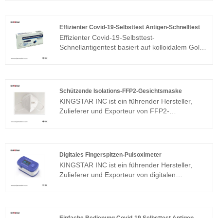
Nitrilhandschuhe werden verwendet, um
Benutzer vor gefährlichen Chemikalien,
Bakterien, Pilzen und Viren zu schützen. Es
Effizienter Covid-19-Selbsttest Antigen-Schnelltest
kann in chemischer Labor, chemischer
Effizienter Covid-19-Selbsttest-
Industrie, elektronischer Industrie, Druck- und
Schnellantigentest basiert auf kolloidalem Gold-
Färbenindustrie und Hausarbeit usw. verwendet
Immunchromatographie-Assay. Diese Art von
werden.
Tests kann einfachere und bequemere
Ergebnisse liefern. Die Menschen können den
Test zu Hause selbst durchführen.
Schützende Isolations-FFP2-Gesichtsmaske
KINGSTAR INC ist ein führender Hersteller,
Zulieferer und Exporteur von FFP2-
Gesichtsmasken mit Schutzisolierung in China.
Digitales Fingerspitzen-Pulsoximeter
KINGSTAR INC ist ein führender Hersteller,
Zulieferer und Exporteur von digitalen
Fingerspitzen-Pulsoximetern in China.