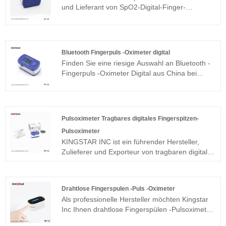
und Lieferant von SpO2-Digital-Finger-
medizinischen Untersuchungen eingesetzt
Fingerspitzen-Pulsoximetern in China. Wenn Sie
werden. Wir können Ihnen professionellen
nach dem besten SpO2-Digital-Finger-
Service und bessere Preise bieten.
Fingerspitzen-Pulsoximeter zu einem günstigen
Preis suchen, wenden Sie sich jetzt an uns!
Bluetooth Fingerpuls -Oximeter digital
Finden Sie eine riesige Auswahl an Bluetooth -
Fingerpuls -Oximeter Digital aus China bei
Kingstar Inc.
Pulsoximeter Tragbares digitales Fingerspitzen-
Pulsoximeter
KINGSTAR INC ist ein führender Hersteller,
Zulieferer und Exporteur von tragbaren digitalen
Fingerspitzen-Pulsoximetern in China.
Drahtlose Fingerspulen -Puls -Oximeter
Als professionelle Hersteller möchten Kingstar
Inc Ihnen drahtlose Fingerspülen -Pulsoximeter
zur Verfügung stellen. Und wir bieten Ihnen den