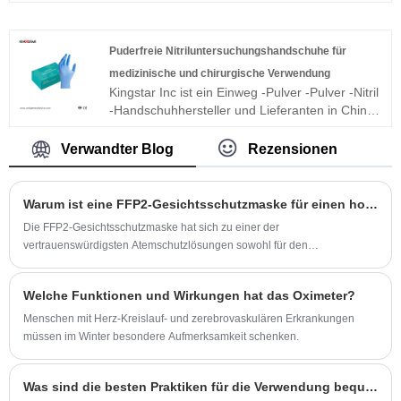
besten Nachverkaufsservice und die
rechtzeitige Lieferung an.
Puderfreie Nitriluntersuchungshandschuhe für
medizinische und chirurgische Verwendung
Kingstar Inc ist ein Einweg -Pulver -Pulver -Nitril
-Handschuhhersteller und Lieferanten in China.
Diese pulverfreien Nitril -
Untersuchungshandschuhe für medizinische
Verwandter Blog
Rezensionen
und chirurgische Verwendung bieten hohe
Flexibilität, Taktilität und chemische Resistenz.
Sie können im täglichen Leben und im
Warum ist eine FFP2-Gesichtsschutzmaske für einen hochwertigen Atemschutz unerlässlich?
medizinischen Untersuchung eingesetzt
Die FFP2-Gesichtsschutzmaske hat sich zu einer der
werden. Wir können Ihnen einen professionellen
vertrauenswürdigsten Atemschutzlösungen sowohl für den
Service und einen besseren Preis bieten.
professionellen als auch für den täglichen Gebrauch entwickelt. FFP2-
Masken sind zum Filtern von Partikeln, Aerosolen und schädlichen
Welche Funktionen und Wirkungen hat das Oximeter?
Schadstoffen in der Luft konzipiert und werden häufig im
Gesundheitswesen, in der Industrie und in öffentlichen Bereichen
Menschen mit Herz-Kreislauf- und zerebrovaskulären Erkrankungen
eingesetzt. In diesem umfassenden Leitfaden untersuchen wir, was die
müssen im Winter besondere Aufmerksamkeit schenken.
FFP2-Gesichtsschutzmaske wirksam macht, wie sie im Vergleich zu
anderen Standards abschneidet und warum Hersteller wie KINGSTAR
Was sind die besten Praktiken für die Verwendung bequemer Einweg-Nitrilhandschuhe?
INC weiterhin in zertifizierte, leistungsstarke Maskenlösungen