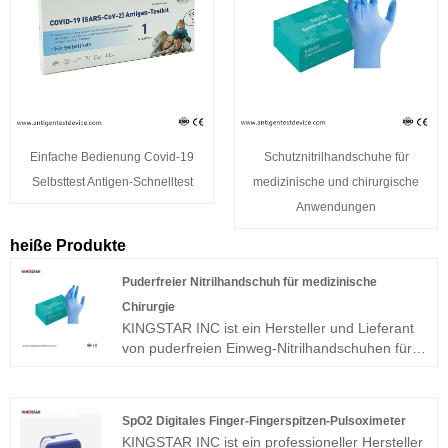
Einfache Bedienung Covid-19
Schutznitrilhandschuhe für
Selbsttest Antigen-Schnelltest
medizinische und chirurgische
Anwendungen
heiße Produkte
Puderfreier Nitrilhandschuh für medizinische
Chirurgie
KINGSTAR INC ist ein Hersteller und Lieferant
von puderfreien Einweg-Nitrilhandschuhen für
medizinische Untersuchungen in China. Dieser
puderfreie Nitrilhandschuh für die medizinische
Chirurgie bietet hohe Flexibilität, Tastgefühl,
SpO2 Digitales Finger-Fingerspitzen-Pulsoximeter
Reißfestigkeit und Chemikalienbeständigkeit.
KINGSTAR INC ist ein professioneller Hersteller
Sie können im täglichen Leben und bei