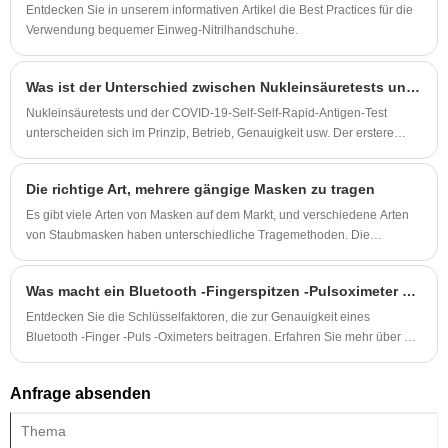
investieren.
Entdecken Sie in unserem informativen Artikel die Best Practices für die
Verwendung bequemer Einweg-Nitrilhandschuhe.
Was ist der Unterschied zwischen Nukleinsäuretests und CoVID-19-Selbstversuche-Rapid-Antigen-Test?
Nukleinsäuretests und der COVID-19-Self-Self-Rapid-Antigen-Test
unterscheiden sich im Prinzip, Betrieb, Genauigkeit usw. Der erstere
kann eine Diagnose genau bestätigen, während letzteres schnell und für
das Erstscreening geeignet ist, und sie arbeiten zusammen, um
Die richtige Art, mehrere gängige Masken zu tragen
Vorbeugung und Kontrolle zu unterstützen.
Es gibt viele Arten von Masken auf dem Markt, und verschiedene Arten
von Staubmasken haben unterschiedliche Tragemethoden. Die
Beherrschung der richtigen Trageweise von Masken kann effektiver
verhindern, dass Staub und andere feine Partikel die menschlichen
Was macht ein Bluetooth -Fingerspitzen -Pulsoximeter digital genau?
Atemwege schädigen.
Entdecken Sie die Schlüsselfaktoren, die zur Genauigkeit eines
Bluetooth -Finger -Puls -Oximeters beitragen. Erfahren Sie mehr über die
Technologie und Merkmale, die diese Geräte zu einem wichtigen
Instrument zur Überwachung Ihres Blutsauerstoffgehalts machen.
Anfrage absenden