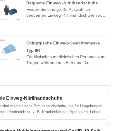
Bequeme Einweg -Nitrilhandschuhe
Finden Sie eine große Auswahl an
bequemen Einweg -Nitrilhandschuhen aus
China bei Kingstar Inc. Komfortable
Nitrilhandschuhe werden verwendet, um
Benutzer vor gefährlichen Chemikalien,
Bakterien, Pilzen und Viren zu schützen. Es
Chirurgische Einweg-Gesichtsmaske
kann in chemischer Labor, chemischer
Industrie, elektronischer Industrie, Druck-
Typ IIR
und Färbenindustrie und Hausarbeit usw.
Für klinisches medizinisches Personal zum
verwendet werden.
Tragen während des Betriebs. Die
chirurgische Einweg-Gesichtsmaske vom
Typ IIR bedeckt Mund, Nase und Kiefer des
Benutzers und bietet eine physische
Barriere, um den direkten Durchgang von
Krankheitserregern, Mikroorganismen,
Körperflüssigkeiten und Partikeln zu
eie Einweg-Nitrilhandschuhe
verhindern.
he sind medizinische Schutzhandschuhe, die für Umgebungen
ne erforderlich ist, z. B. Krankenhäuser, Apotheken, Labore
riebe. Diese Einweghandschuhe bieten Schutz vor
Viren und Chemikalien und schützen gleichzeitig
 und Benutzer vor Infektionen.