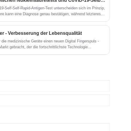
Was ist der Unterschied zwischen Nukleinsäuretests und CoVID-19-Selbstversuche-Rapid-Antigen-Test?
9-Self-Self-Rapid-Antigen-Test unterscheiden sich im Prinzip,
tere kann eine Diagnose genau bestätigen, während letzteres
 geeignet ist, und sie arbeiten zusammen, um Vorbeugung und
ter - Verbesserung der Lebensqualität
für die medizinische Geräte einen neuen Digital Fingerspuls -
arkt gebracht, der die fortschrittlichste Technologie
 Impulsoximetrie -Nachweis für Patienten durch medizinisches