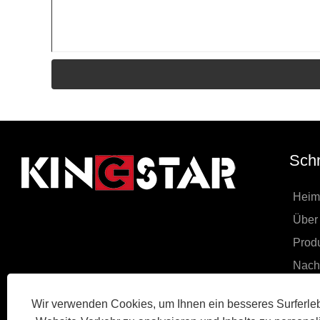
Schn
Heim
Über
Prod
Nachr
Heru
Wir verwenden Cookies, um Ihnen ein besseres Surferleb
Anfr