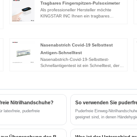
Tragbares Fingerspitzen-Pulsoximeter
Als professioneller Hersteller möchte
KINGSTAR INC Ihnen ein tragbares
Fingerspitzen-Pulsoximeter anbieten. Und
wir bieten Ihnen den besten Kundendienst
und eine pünktliche Lieferung.
Nasenabstrich Covid-19 Selbsttest
Antigen-Schnelltest
Nasenabstrich-Covid-19-Selbsttest-
Schnellantigentest ist ein Schnelltest, der
für Laien zum Nachweis neuartiger
Coronaviren (2019-nCoV) N-Protein-
Antigen verwendet wird, das aus der
Nasenabstrichprobe extrahiert wurde. Zum
Selbsttesten.
freie Nitrilhandschuhe?
So verwenden Sie puderfr
r latexfreie, puderfreie
Puderfreie Einweg-Nitrilhandschu
geeignet sind, in denen Händehygie
und Lebensmittelverarbeitungsbet
Infektionskrankheiten, Bakterien, 
medizinisches Personal, Patienten