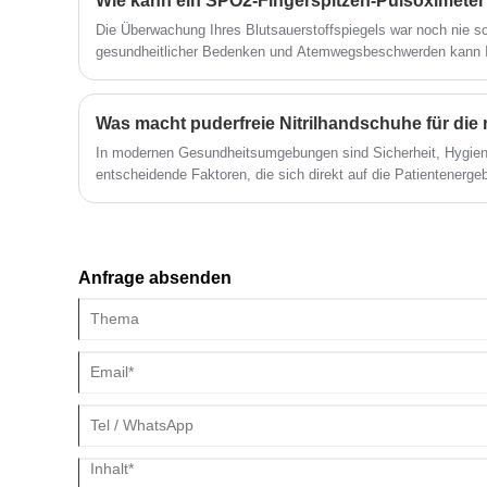
Die Überwachung Ihres Blutsauerstoffspiegels war noch nie s
gesundheitlicher Bedenken und Atemwegsbeschwerden kann I
Funktionsweise eines SPO2-Fingerspitzen-Pulsoximeters mit B
Ihr Wohlbefinden proaktiv zu verwalten. In diesem Leitfaden w
des Geräts erläutert und erläutert, wie Sie das für Ihre Anfo
auswählen.
In modernen Gesundheitsumgebungen sind Sicherheit, Hygien
entscheidende Faktoren, die sich direkt auf die Patientenerg
Personals auswirken. Unter den vielen Arten medizinischer S
erhältlich sind, sind puderfreie Nitrilhandschuhe für die medizi
vertrauenswürdigsten Optionen in Krankenhäusern, Kliniken, 
Notfallversorgungseinrichtungen geworden. Diese Handschuh
Anfrage absenden
vor Verunreinigungen, Chemikalien und Krankheitserregern und
Präzision für medizinisches Fachpersonal, das heikle Eingriffe