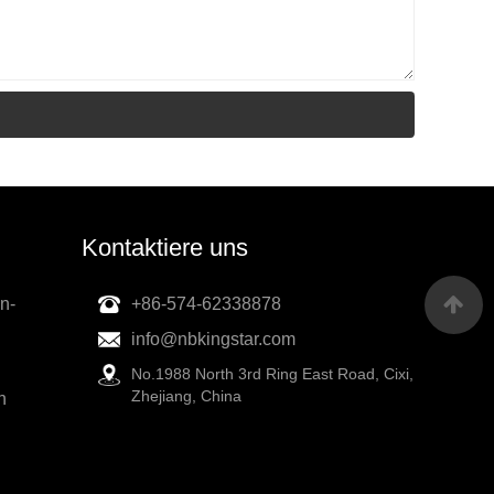
Kontaktiere uns
n-
+86-574-62338878
info@nbkingstar.com
No.1988 North 3rd Ring East Road, Cixi,
Zhejiang, China
h