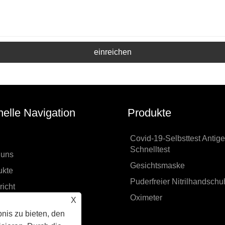
einreichen
elle Navigation
Produkte
Covid-19-Selbsttest Antige
Schnelltest
 uns
Gesichtsmaske
ukte
Puderfreier Nitrilhandschu
icht
Oximeter
X
nterladen
nis zu bieten, den
age absenden