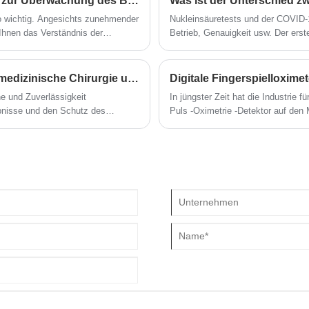
Wie kann ein SPO2-Fingerspitzen-Pulsoximeter zur Überwachung des Blutsauerstoffs Ihre Gesundheit verbessern?
o wichtig. Angesichts zunehmender
Nukleinsäuretests und der COVID-1
hnen das Verständnis der
Betrieb, Genauigkeit usw. Der ers
lutsauerstoffmonitor dabei helfen,
schnell und für das Erstscreening
erden die Funktionen und Vorteile
Kontrolle zu unterstützen.
rderungen am besten geeignete Gerät
Was macht puderfreie Nitrilhandschuhe für die medizinische Chirurgie unverzichtbar für das moderne Gesundheitswesen?
Digitale Fingerspielloxime
e und Zuverlässigkeit
In jüngster Zeit hat die Industrie 
ebnisse und den Schutz des
Puls -Oximetrie -Detektor auf den M
chutzausrüstung, die heute
verwendet, um die Genauigkeit der
nische Chirurgie zu einer der
Personal zu verbessern.
Labors und
e bieten außergewöhnlichen Schutz
 bieten gleichzeitig Komfort und
 durchführt.